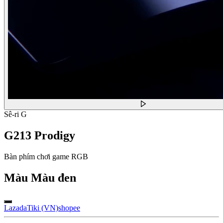
Sê-ri G
G213 Prodigy
Bàn phím chơi game RGB
Màu
Màu đen
Lazada
Tiki (VN)
shopee