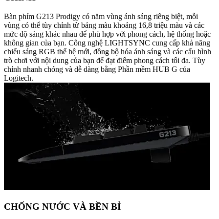
Bàn phím G213 Prodigy có năm vùng ánh sáng riêng biệt, mỗi
vùng có thể tùy chỉnh từ bảng màu khoảng 16,8 triệu màu và các
mức độ sáng khác nhau để phù hợp với phong cách, hệ thống hoặc
không gian của bạn. Công nghệ LIGHTSYNC cung cấp khả năng
chiếu sáng RGB thế hệ mới, đồng bộ hóa ánh sáng và các cấu hình
trò chơi với nội dung của bạn để đạt điểm phong cách tối đa. Tùy
chỉnh nhanh chóng và dễ dàng bằng Phần mềm HUB G của
Logitech.
CHỐNG NƯỚC VÀ BỀN BỈ