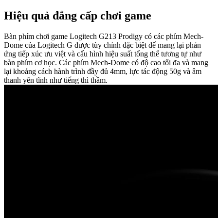
Hiệu quả đẳng cấp chơi game
Bàn phím chơi game Logitech G213 Prodigy có các phím Mech-
Dome của Logitech G được tùy chỉnh đặc biệt để mang lại phản
ứng tiếp xúc ưu việt và cấu hình hiệu suất tổng thể tương tự như
bàn phím cơ học. Các phím Mech-Dome có độ cao tối đa và mang
lại khoảng cách hành trình đầy đủ 4mm, lực tác động 50g và âm
thanh yên tĩnh như tiếng thì thầm.