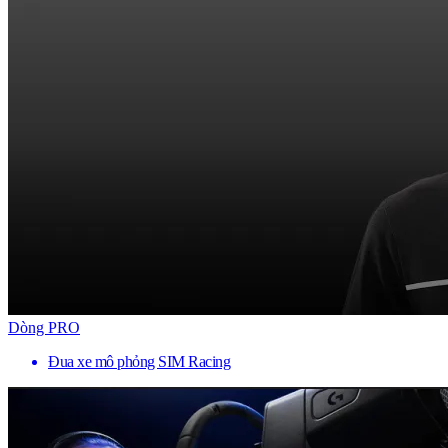
Dòng PRO
Đua xe mô phỏng SIM Racing