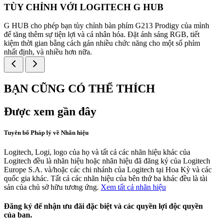
TÙY CHỈNH VỚI LOGITECH G HUB
G HUB cho phép bạn tùy chỉnh bàn phím G213 Prodigy của mình
để tăng thêm sự tiện lợi và cá nhân hóa. Đặt ánh sáng RGB, tiết
kiệm thời gian bằng cách gán nhiều chức năng cho một số phím
nhất định, và nhiều hơn nữa.
BẠN CŨNG CÓ THỂ THÍCH
Được xem gần đây
Tuyên bố Pháp lý về Nhãn hiệu
Logitech, Logi, logo của họ và tất cả các nhãn hiệu khác của
Logitech đều là nhãn hiệu hoặc nhãn hiệu đã đăng ký của Logitech
Europe S.A. và/hoặc các chi nhánh của Logitech tại Hoa Kỳ và các
quốc gia khác. Tất cả các nhãn hiệu của bên thứ ba khác đều là tài
sản của chủ sở hữu tương ứng.
Xem tất cả nhãn hiệu
Đăng ký để nhận ưu đãi đặc biệt và các quyền lợi độc quyền
của bạn.