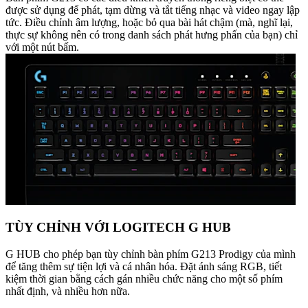
được sử dụng để phát, tạm dừng và tắt tiếng nhạc và video ngay lập
tức. Điều chỉnh âm lượng, hoặc bỏ qua bài hát chậm (mà, nghĩ lại,
thực sự không nên có trong danh sách phát hưng phấn của bạn) chỉ
với một nút bấm.
TÙY CHỈNH VỚI LOGITECH G HUB
G HUB cho phép bạn tùy chỉnh bàn phím G213 Prodigy của mình
để tăng thêm sự tiện lợi và cá nhân hóa. Đặt ánh sáng RGB, tiết
kiệm thời gian bằng cách gán nhiều chức năng cho một số phím
nhất định, và nhiều hơn nữa.