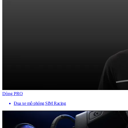
Dòng PRO
Đua xe mô phỏng SIM Racing