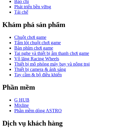
Báo chí
Phát triển bền vững
Tái chế
Khám phá sản phẩm
Chuột chơi game
Tấm lót chuột chơi game
Bàn phím chơi game
Tai nghe và thiết bị âm thanh chơi game
Vô lăng Racing Wheels
Thiết bị mô phỏng máy bay và nông trại
Thiết bị camera & ánh sáng
Tay cầm & bộ điều khiển
Phần mềm
G HUB
Mixline
Phần mềm dòng ASTRO
Dịch vụ khách hàng