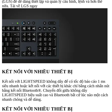
(LGS) để dễ dàng thiết lập và quản lý cấu hình, lệnh và hơn thế
nữa. Tải về LGS ngay
KẾT NỐI VỚI NHIỀU THIẾT BỊ
Kết nối với LIGHTSPEED không dây để có tốc độ báo cáo 1 ms
siêu nhanh hoặc kết nối với các thiết bị khác chỉ bằng cách nhấn nút
bằng kết nối Bluetooth®. Chuyển đổi giữa không dây
LIGHTSPEED hiệu suất cao và Bluetooth bất cứ lúc nào một cách
nhanh chóng và dễ dàng.
KẾT NỐI VỚI NHIỀU THIẾT BỊ