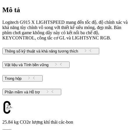
Mô tả
Logitech G915 X LIGHTSPEED mang đến tốc độ, độ chính xác và
khả năng tùy chỉnh vô song với thiết kế siêu mỏng, đẹp mắt. Bàn
phím chơi game không dây này có kết nối ba chế độ,
KEYCONTROL, công tắc cơ GL và LIGHTSYNC RGB.
Thông số kỹ thuật và khả năng tương thích
Vật liệu và Tính bền vững
Trong hộp
Phần mềm và Hỗ trợ
25.84
25.84 kg CO2e lượng khí thải các-bon