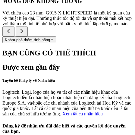
MỎNG ĐẾN KHÔNG TƯỞNG
Với chiều cao 23 mm, G915 X LIGHTSPEED là một kỳ quan của
kỹ thuật hiện đại. Thưởng thức tốc độ tối đa và sự thoải mái kết hợp
với thẩm mỹ tinh tế phù hợp với bất kỳ bộ thiết lập chơi game nào.
Khám phá thêm tính năng
BẠN CŨNG CÓ THỂ THÍCH
Được xem gần đây
Tuyên bố Pháp lý về Nhãn hiệu
Logitech, Logi, logo của họ và tất cả các nhãn hiệu khác của
Logitech đều là nhãn hiệu hoặc nhãn hiệu đã đăng ký của Logitech
Europe S.A. và/hoặc các chi nhánh của Logitech tại Hoa Kỳ và các
quốc gia khác. Tất cả các nhãn hiệu của bên thứ ba khác đều là tài
sản của chủ sở hữu tương ứng.
Xem tất cả nhãn hiệu
Đăng ký để nhận ưu đãi đặc biệt và các quyền lợi độc quyền
của bạn.