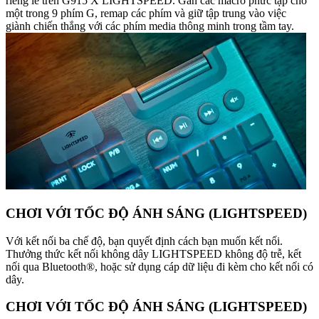
riêng lẻ trên G915 X LIGHTSPEED. Gán các macro phức tạp cho
một trong 9 phím G, remap các phím và giữ tập trung vào việc
giành chiến thắng với các phím media thông minh trong tầm tay.
CHƠI VỚI TỐC ĐỘ ÁNH SÁNG (LIGHTSPEED)
Với kết nối ba chế độ, bạn quyết định cách bạn muốn kết nối.
Thưởng thức kết nối không dây LIGHTSPEED không độ trễ, kết
nối qua Bluetooth®, hoặc sử dụng cáp dữ liệu đi kèm cho kết nối có
dây.
CHƠI VỚI TỐC ĐỘ ÁNH SÁNG (LIGHTSPEED)