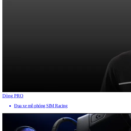
Dòng PRO
Đua xe mô phỏng SIM Racing