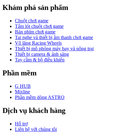
Khám phá sản phẩm
Chuột chơi game
Tấm lót chuột chơi game
Bàn phím chơi game
Tai nghe và thiết bị âm thanh chơi game
Vô lăng Racing Wheels
Thiết bị mô phỏng máy bay và nông trại
Thiết bị camera & ánh sáng
Tay cầm & bộ điều khiển
Phần mềm
G HUB
Mixline
Phần mềm dòng ASTRO
Dịch vụ khách hàng
Hỗ trợ
Liên hệ với chúng tôi