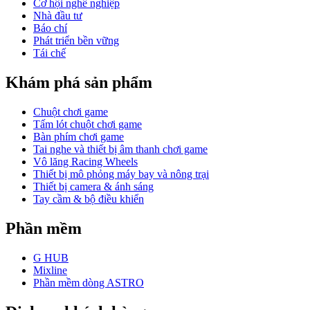
Cơ hội nghề nghiệp
Nhà đầu tư
Báo chí
Phát triển bền vững
Tái chế
Khám phá sản phẩm
Chuột chơi game
Tấm lót chuột chơi game
Bàn phím chơi game
Tai nghe và thiết bị âm thanh chơi game
Vô lăng Racing Wheels
Thiết bị mô phỏng máy bay và nông trại
Thiết bị camera & ánh sáng
Tay cầm & bộ điều khiển
Phần mềm
G HUB
Mixline
Phần mềm dòng ASTRO