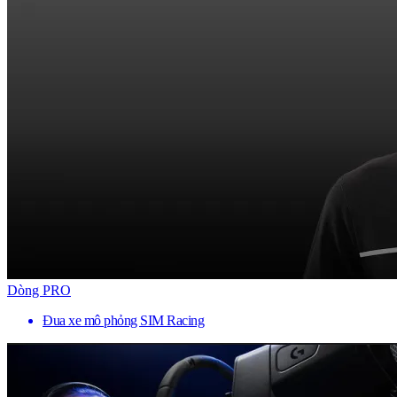
Dòng PRO
Đua xe mô phỏng SIM Racing