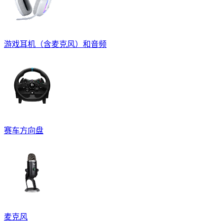
游戏耳机（含麦克风）和音频
赛车方向盘
麦克风