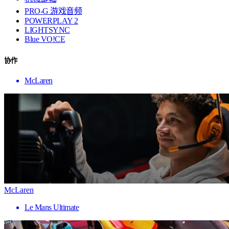
PRO-G 游戏音频
POWERPLAY 2
LIGHTSYNC
Blue VO!CE
协作
McLaren
McLaren
Le Mans Ultimate