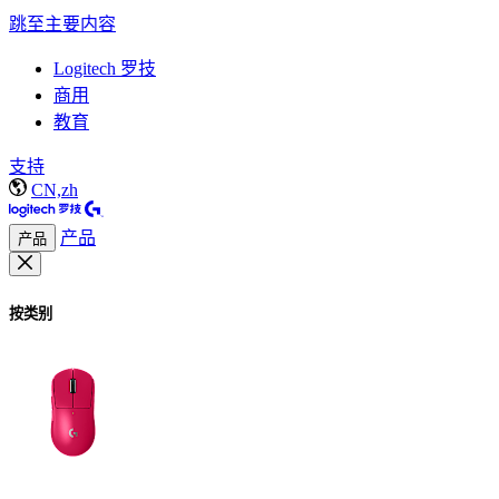
跳至主要内容
Logitech 罗技
商用
教育
支持
CN,zh
产品
产品
按类别