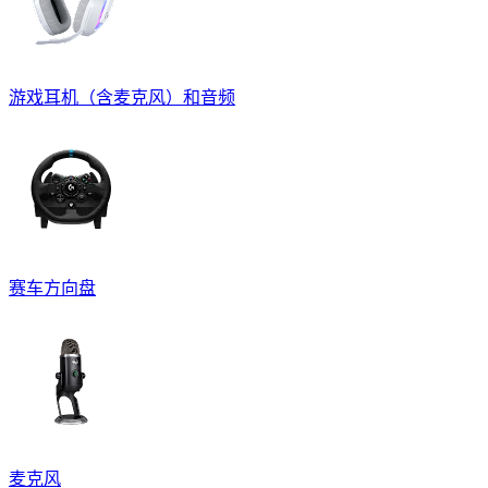
游戏耳机（含麦克风）和音频
赛车方向盘
麦克风