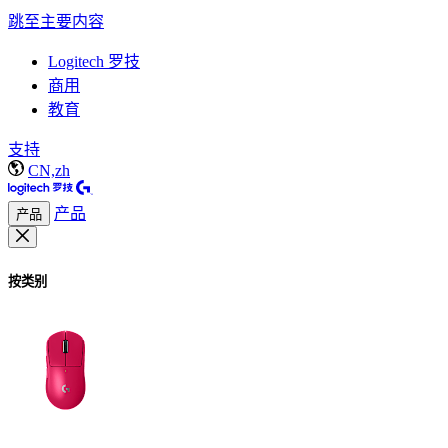
跳至主要内容
Logitech 罗技
商用
教育
支持
CN,zh
产品
产品
按类别