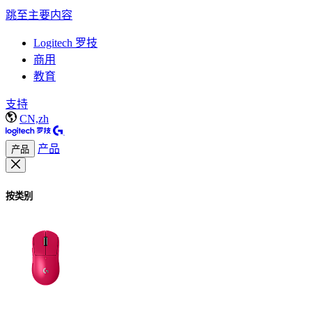
跳至主要内容
Logitech 罗技
商用
教育
支持
CN,zh
产品
产品
按类别