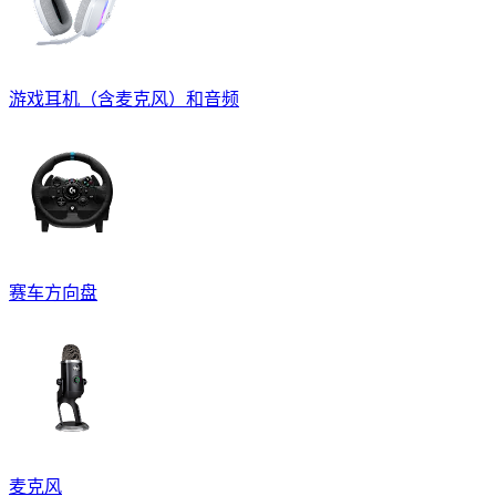
游戏耳机（含麦克风）和音频
赛车方向盘
麦克风