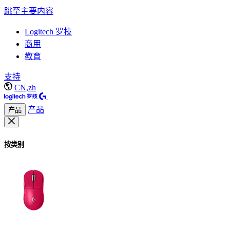
跳至主要内容
Logitech 罗技
商用
教育
支持
CN,zh
产品
产品
按类别