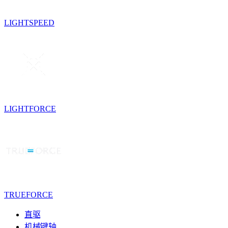
LIGHTSPEED
LIGHTFORCE
TRUEFORCE
直驱
机械键轴