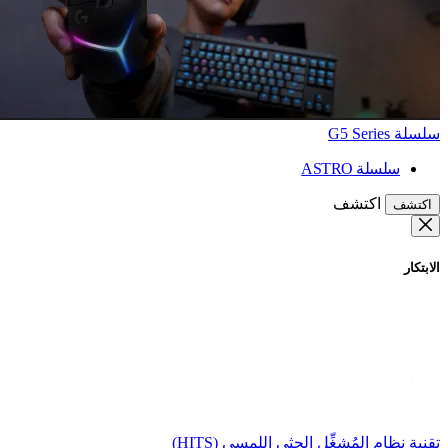
سلسلة G5 Series
سلسلة ASTRO
اكتشف
اكتشف
الابتكار
تقنية نظام المُشغِّل الحثي اللمسي (HITS)