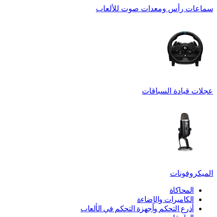
سماعات رأس ومعدات صوت للألعاب
عجلات قيادة السباقات
الميكروفونات
المحاكاة
الكاميرات والإضاءة
أذرع التحكم وأجهزة التحكم في الألعاب