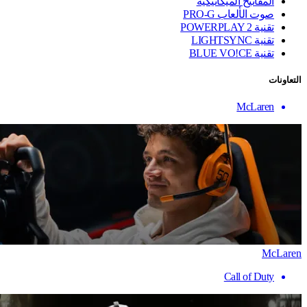
المفاتيح الميكانيكية
صوت الألعاب PRO-G
تقنية ‏POWERPLAY 2
تقنية LIGHTSYNC
تقنية BLUE VO!CE
التعاونات
McLaren
McLaren
Call of Duty