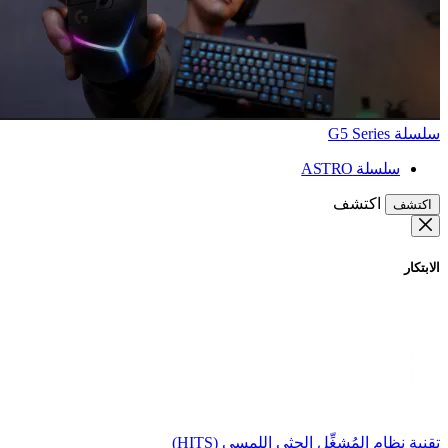
سلسلة G5 Series
سلسلة ASTRO
اكتشف
اكتشف
الابتكار
تقنية نظام المُشغِّل الحثي اللمسي (HITS)