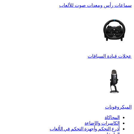
سماعات رأس ومعدات صوت للألعاب
عجلات قيادة السباقات
الميكروفونات
المحاكاة
الكاميرات والإضاءة
أذرع التحكم وأجهزة التحكم في الألعاب