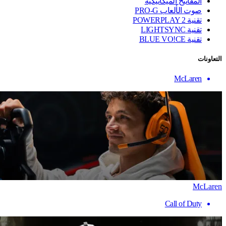
المفاتيح الميكانيكية
صوت الألعاب PRO-G
تقنية ‏POWERPLAY 2
تقنية LIGHTSYNC
تقنية BLUE VO!CE
التعاونات
McLaren
McLaren
Call of Duty