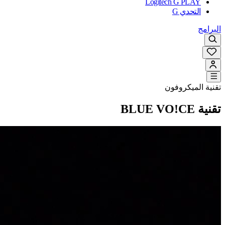
Logitech G PLAY
التحدي G
البرامج
تقنية الميكروفون
تقنية BLUE VO!CE