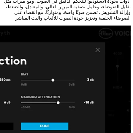
أدوات بجودة الاستوديو؛ للتحكم الدقيق في الصوت. ومع ميزات مثل
تقليل الضوضاء، وعامل تصفية التمرير العالي، والمعادل، والضغط،
وإزالة التشويش، تضمن صوتًا واضحًا ومتوازنًا، مع القضاء على
الضوضاء الخلفية وتعزيز جودة الصوت للألعاب والبث المباشر