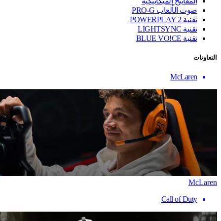
المفاتيح الميكانيكية
صوت الألعاب PRO-G
تقنية ‏POWERPLAY 2
تقنية LIGHTSYNC
تقنية BLUE VO!CE
التعاونات
McLaren
McLaren
Call of Duty