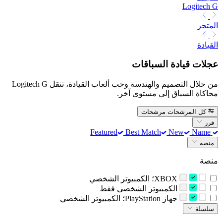
Logitech G
المتجر
القيادة
عجلات قيادة السباقات
من خلال التصميم والهندسة وحب ألعاب القيادة، تنقل Logitech G
محاكاة السباق إلى مستوى آخر.
كل المرشحات
مرشحات
فرز
Best Match
New
Name
Featured
منصة
منصة
‫XBOX؛ الكمبيوتر الشخصي‬
‫الكمبيوتر الشخصي فقط‬
‫جهاز PlayStation؛ الكمبيوتر الشخصي‬
سلسلة