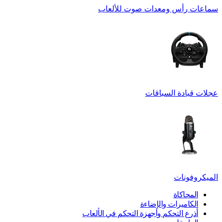
سماعات رأس ومعدات صوت للألعاب
عجلات قيادة السباقات
الميكروفونات
المحاكاة
الكاميرات والإضاءة
أذرع التحكم وأجهزة التحكم في الألعاب