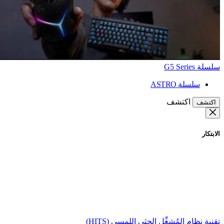
سلسلة G5 Series
سلسلة ASTRO
اكتشف
اكتشف
الابتكار
تقنية نظام المُشغِّل الحثي اللمسي (HITS)