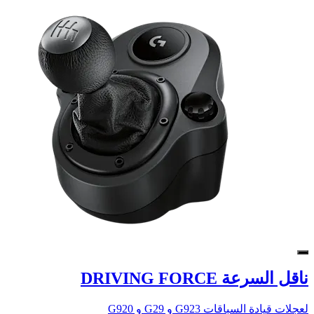
ناقل السرعة DRIVING FORCE
لعجلات قيادة السباقات G923 و G29 و G920