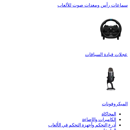
سماعات رأس ومعدات صوت للألعاب
عجلات قيادة السباقات
الميكروفونات
المحاكاة
الكاميرات والإضاءة
أذرع التحكم وأجهزة التحكم في الألعاب