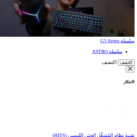
سلسلة G5 Series
سلسلة ASTRO
اكتشف
اكتشف
الابتكار
تقنية نظام المُشغِّل الحثي اللمسي (HITS)