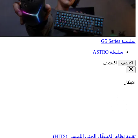
سلسلة G5 Series
سلسلة ASTRO
اكتشف
اكتشف
الابتكار
تقنية نظام المُشغِّل الحثي اللمسي (HITS)