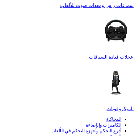
سماعات رأس ومعدات صوت للألعاب
عجلات قيادة السباقات
الميكروفونات
المحاكاة
الكاميرات والإضاءة
أذرع التحكم وأجهزة التحكم في الألعاب