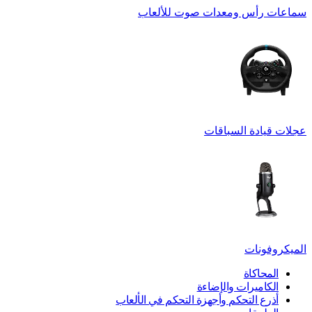
سماعات رأس ومعدات صوت للألعاب
عجلات قيادة السباقات
الميكروفونات
المحاكاة
الكاميرات والإضاءة
أذرع التحكم وأجهزة التحكم في الألعاب