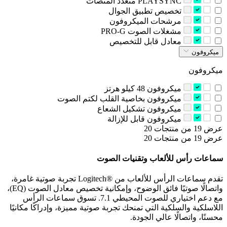
‫PLAYSYNC متعدد المنصات‬
‫تخصيص تطبيق الجوال‬
‫مرشحات الميكروفون‬
‫مشغلات الصوت PRO-G‬
‫معادل قابل للتخصيص‬
ميكروفون
ميكروفون
‫ميكروفون 48 كيلو هرتز‬
‫ميكروفون بخاصية القلب لكتم الصوت‬
‫ميكروفون تشكيل الشعاع‬
‫ميكروفون قابل للإزالة‬
عرض 19 من منتجات 20
عرض 19 من منتجات 20
سماعات رأس للألعاب وتقنيات الصوت
تقدم سماعات الرأس للألعاب من Logitech®‎ تجربة صوتية غامرة،
واتصالًا صوتيًا فائق الوضوح، وإمكانية تخصيص معادل الصوت (EQ)،
مع دعم اختياري للصوت المحيطي 7.1. تسوق سماعات الرأس
اللاسلكية والسلكية التي تمنحك تجربة صوتية مميزة، وإدراكًا مكانيًا
محسنًا، واتصالًا عالي الجودة.