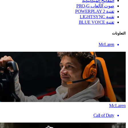
المفاتيح الميكانيكية
صوت الألعاب PRO-G
تقنية ‏POWERPLAY 2
تقنية LIGHTSYNC
تقنية BLUE VO!CE
التعاونات
McLaren
McLaren
Call of Duty