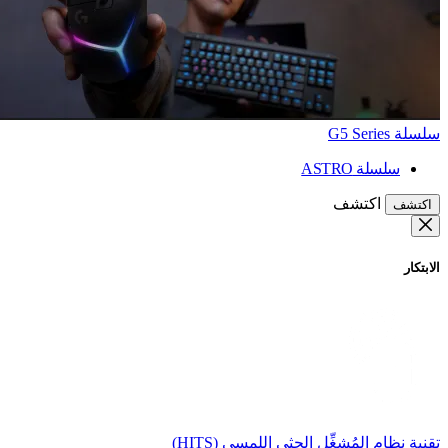
سلسلة G5 Series
سلسلة ASTRO
اكتشف
اكتشف
الابتكار
تقنية نظام المُشغِّل الحثي اللمسي (HITS)