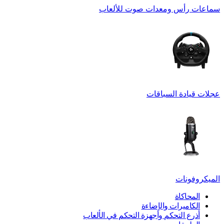
سماعات رأس ومعدات صوت للألعاب
عجلات قيادة السباقات
الميكروفونات
المحاكاة
الكاميرات والإضاءة
أذرع التحكم وأجهزة التحكم في الألعاب