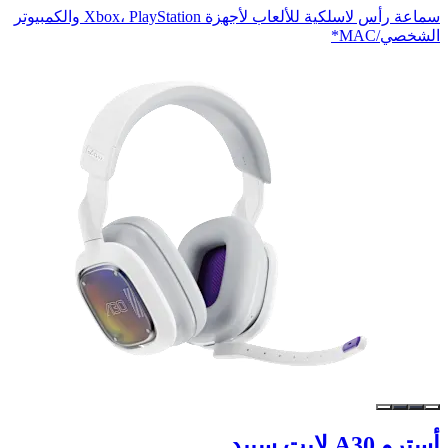
سماعة رأس لاسلكية للألعاب لأجهزة Xbox، PlayStation والكمبيوتر
الشخصي/MAC*
أسترو A30 لايت سبيد