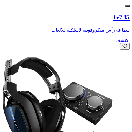
G735
سماعة رأس ميكروفونية لاسلكية للألعاب
اكتشف