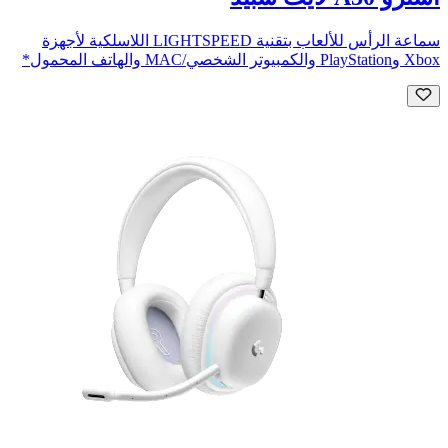
سماعة الرأس للألعاب بتقنية LIGHTSPEED اللاسلكية لأجهزة
Xbox وPlayStation والكمبيوتر الشخصي/MAC والهاتف المحمول*