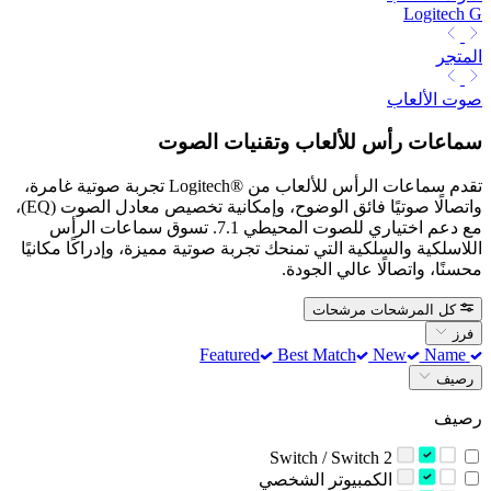
Logitech G
المتجر
صوت الألعاب
سماعات رأس للألعاب وتقنيات الصوت
تقدم سماعات الرأس للألعاب من Logitech®‎ تجربة صوتية غامرة،
واتصالًا صوتيًا فائق الوضوح، وإمكانية تخصيص معادل الصوت (EQ)،
مع دعم اختياري للصوت المحيطي 7.1. تسوق سماعات الرأس
اللاسلكية والسلكية التي تمنحك تجربة صوتية مميزة، وإدراكًا مكانيًا
محسنًا، واتصالًا عالي الجودة.
كل المرشحات
مرشحات
فرز
Best Match
New
Name
Featured
رصيف
رصيف
Switch / Switch 2
‫الكمبيوتر الشخصي‬