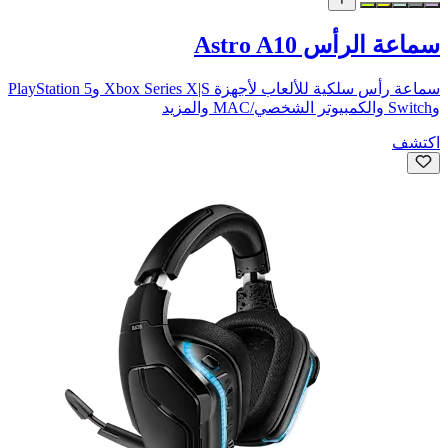
سماعة الرأس Astro A10
سماعة رأس سلكية للألعاب لأجهزة Xbox Series X|S وPlayStation 5
وSwitch والكمبيوتر الشخصي/MAC والمزيد
اكتشف