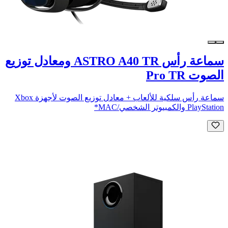
سماعة رأس ASTRO A40 TR ومعادل توزيع
الصوت Pro TR
سماعة رأس سلكية للألعاب + معادل توزيع الصوت لأجهزة Xbox
PlayStation والكمبيوتر الشخصي/MAC*