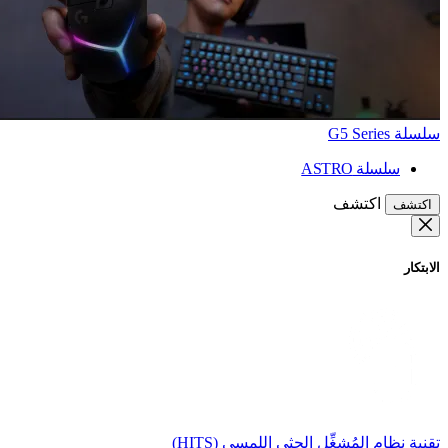
سلسلة G5 Series
سلسلة ASTRO
اكتشف
اكتشف
الابتكار
تقنية نظام المُشغِّل الحثي اللمسي (HITS)