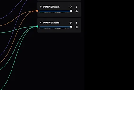
تحكم مستقل في مستوى الصوت
يسهِّل MIXLINE من الضبط الفردي لمستويات صوت الإدخالات
لكل مزيج فرعي.