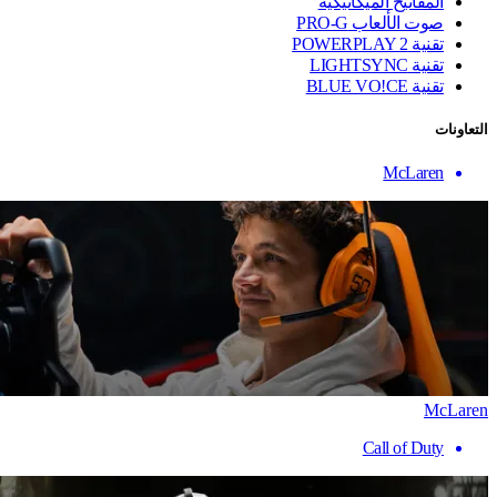
المفاتيح الميكانيكية
صوت الألعاب PRO-G
تقنية ‏POWERPLAY 2
تقنية LIGHTSYNC
تقنية BLUE VO!CE
التعاونات
McLaren
McLaren
Call of Duty