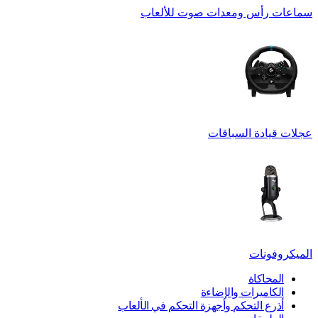
سماعات رأس ومعدات صوت للألعاب
عجلات قيادة السباقات
الميكروفونات
المحاكاة
الكاميرات والإضاءة
أذرع التحكم وأجهزة التحكم في الألعاب