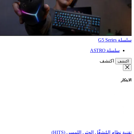
سلسلة G5 Series
سلسلة ASTRO
اكتشف
اكتشف
الابتكار
تقنية نظام المُشغِّل الحثي اللمسي (HITS)