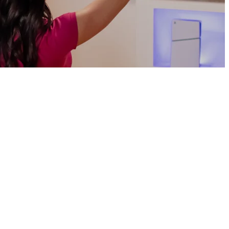
سماعة رأس واحدة، تحكم كامل
باستخدام سماعة رأس واحدة مزودة بتقنية PLAYSYNC، ستكون
أنت المتحكم في منظومة ألعابك. تمنحك تقنية PLAYSYNC القدرة
على تحديد تجربتك في الألعاب، على أي نظام تود اللعب عليه.
PLAYSYNC هي التقنية النهائية لتشغيل الألعاب بأداء عالٍ على
منصات متعددة على وحدة التحكم والكمبيوتر الشخصي.
التبديل السلس
تقنية PLAYSYNC مدمجة في سماعات ASTRO A50 X وASTRO
A50 (الجيل الخامس). تدعم تقنية PLAYSYNC على A50 X تبديل