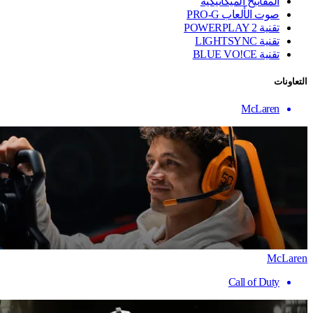
المفاتيح الميكانيكية
صوت الألعاب PRO-G
تقنية ‏POWERPLAY 2
تقنية LIGHTSYNC
تقنية BLUE VO!CE
التعاونات
McLaren
McLaren
Call of Duty