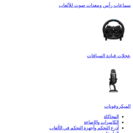
سماعات رأس ومعدات صوت للألعاب
عجلات قيادة السباقات
الميكروفونات
المحاكاة
الكاميرات والإضاءة
أذرع التحكم وأجهزة التحكم في الألعاب