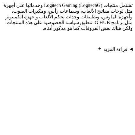
تشتمل منتجات Logitech Gaming (LogitechG) وخدماتها على أجهزة
مثل لوحات مفاتيح الألعاب، وسماعات رأس، ومكبرات الصوت،
وأجهزة الماوس، وتطبيقات وحدات تحكم الألعاب وأجهزة الكمبيوتر
مثل برنامج G HUB. تنطبق سياسة الخصوصية على هذه المنتجات،
ولكن هناك بعض الفروقات كما هو مذكور أدناه.
قراءة المزيد
منتجات HARMONY والمنتجات المرتبطة بها
تتضمن منتجات وخدمات Harmony من Logitech أجهزة مثل أجهزة
التحكم عن بُعد وHarmony Hub وPop Button والتطبيقات ذات الصلة
للأجهزة اللوحية و/أو الهواتف الذكية مثل تطبيق Harmony. تنطبق
سياسة الخصوصية على هذه المنتجات، ولكن هناك بعض الفروقات
كما هو مذكور أدناه.