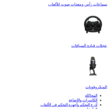
سماعات رأس ومعدات صوت للألعاب
عجلات قيادة السباقات
الميكروفونات
المحاكاة
الكاميرات والإضاءة
أذرع التحكم وأجهزة التحكم في الألعاب