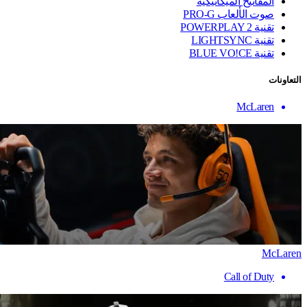
المفاتيح الميكانيكية
صوت الألعاب PRO-G
تقنية ‏POWERPLAY 2
تقنية LIGHTSYNC
تقنية BLUE VO!CE
التعاونات
McLaren
McLaren
Call of Duty