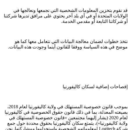
قد نقوم بتخزين المعلومات الشخصية التي نجمعها ونعالجها في
الولايات المتحدة أو في أي بلد آخر يحتوي على مرافق تديرها شركتنا
أو شركاتنا التابعة أو مقدمي الخدمة.
نتخذ خطوات لضمان معالجة البيانات التي نتعامل معها كما هو
موضح في هذه السياسة ووفقا للقانون أينما وجودت هذه البيانات.
إفصاحات إضافية لسكان كاليفورنيا
بموجب قانون خصوصية المستهلك في ولاية كاليفورنيا لعام 2018،
بصيغته المعدلة، بما في ذلك قانون حقوق الخصوصية في كاليفورنيا
لعام 2020 (يشار إليهما مجتمعين «قانون خصوصية المستهلك في
ولاية كاليفورنيا»)، يتمتع سكان كاليفورنيا بحقوق محددة حول جمع
شركة Logitech لمعلوماتهم الشخصية واستخدامها ومشاركتها. نحن