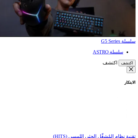
سلسلة G5 Series
سلسلة ASTRO
اكتشف
اكتشف
الابتكار
تقنية نظام المُشغِّل الحثي اللمسي (HITS)