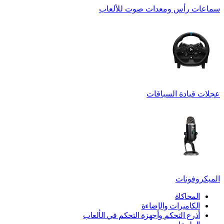
سماعات رأس ومعدات صوت للألعاب
عجلات قيادة السباقات
الميكروفونات
المحاكاة
الكاميرات والإضاءة
أذرع التحكم وأجهزة التحكم في الألعاب