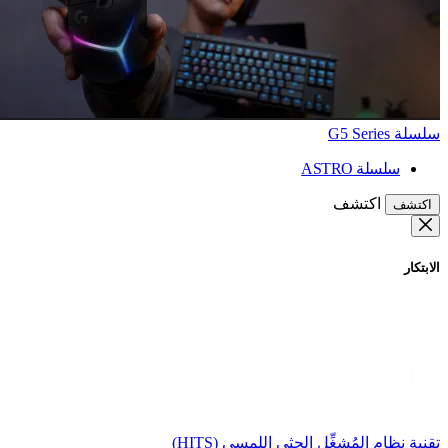
سلسلة G5 Series
سلسلة ASTRO
اكتشف
اكتشف
الابتكار
تقنية نظام المُشغِّل الحثي اللمسي (HITS)