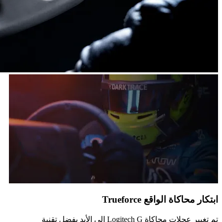
ابتكار محاكاة الواقع Trueforce
تم تغيير عجلات محاكاة Logitech G إلى الأبد بفضل تقنية