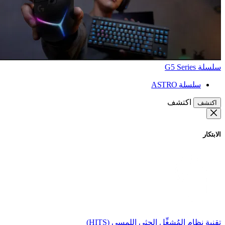
سلسلة G5 Series
سلسلة ASTRO
اكتشف
اكتشف
الابتكار
تقنية نظام المُشغِّل الحثي اللمسي (HITS)