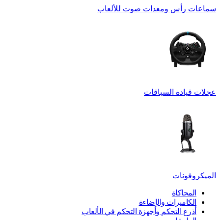
سماعات رأس ومعدات صوت للألعاب
عجلات قيادة السباقات
الميكروفونات
المحاكاة
الكاميرات والإضاءة
أذرع التحكم وأجهزة التحكم في الألعاب