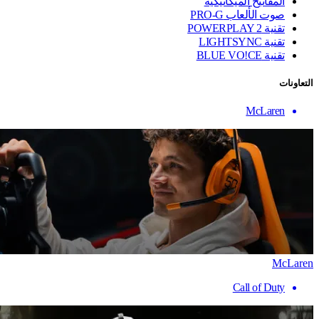
المفاتيح الميكانيكية
صوت الألعاب PRO-G
تقنية ‏POWERPLAY 2
تقنية LIGHTSYNC
تقنية BLUE VO!CE
التعاونات
McLaren
McLaren
Call of Duty