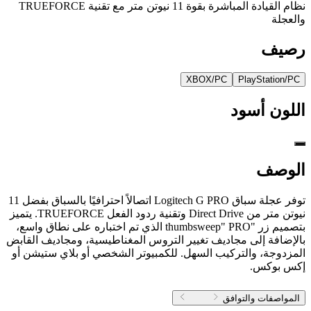
نظام القيادة المباشرة بقوة 11 نيوتن متر مع تقنية TRUEFORCE
والعجلة
رصيف
XBOX/PC
PlayStation/PC
اللون
أسود
الوصف
توفر عجلة سباق Logitech G PRO اتصالاً احترافيًا بالسباق بفضل 11
نيوتن متر من Direct Drive وتقنية ردود الفعل TRUEFORCE. يتميز
بتصميم زر "thumbsweep" PRO الذي تم اختباره على نطاق واسع،
بالإضافة إلى مجاديف تغيير التروس المغناطيسية، ومجاديف القابض
المزدوجة، والتركيب السهل. للكمبيوتر الشخصي أو بلاي ستيشن أو
إكس بوكس.
المواصفات والتوافق