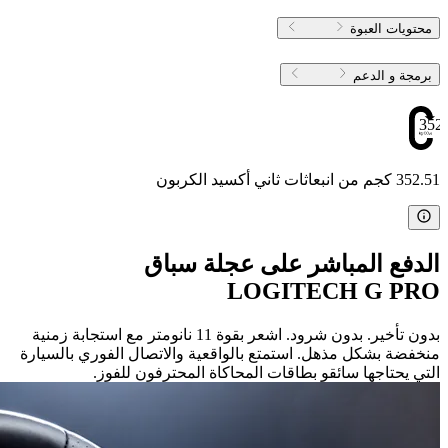
محتويات العبوة
برمجة و الدعم
352
352.51 كجم من انبعاثات ثاني أكسيد الكربون
الدفع المباشر على عجلة سباق
LOGITECH G PRO
بدون تأخير. بدون شرود. اشعر بقوة 11 نانومتر مع استجابة زمنية
منخفضة بشكل مذهل. استمتع بالواقعية والاتصال الفوري بالسيارة
التي يحتاجها سائقو بطاقات المحاكاة المحترفون للفوز.