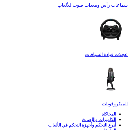
سماعات رأس ومعدات صوت للألعاب
عجلات قيادة السباقات
الميكروفونات
المحاكاة
الكاميرات والإضاءة
أذرع التحكم وأجهزة التحكم في الألعاب