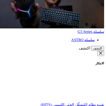
سلسلة G5 Series
سلسلة ASTRO
اكتشف
اكتشف
الابتكار
تقنية نظام المُشغِّل الحثي اللمسي (HITS)