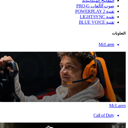
المفاتيح الميكانيكية
صوت الألعاب PRO-G
تقنية ‏POWERPLAY 2
تقنية LIGHTSYNC
تقنية BLUE VO!CE
التعاونات
McLaren
McLaren
Call of Duty