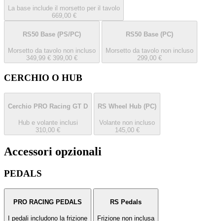
La base include il morsetto per il tavolo
669,00 €
RS50 Base
(PS/PC)
RS50 Base
(PC)
Morsetto da tavolo non incluso
Morsetto da tavolo non incluso
349,99 €
399,00 €
299,00 €
CERCHIO O HUB
Cerchio PRO Racing GT D
RS Wheel Hub
(PC)
Hub e volante inclusi
Volante non incluso
310,00 €
145,00 €
Accessori opzionali
PEDALS
PRO RACING PEDALS
RS Pedals
I pedali includono la frizione
Frizione non inclusa