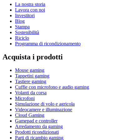
La nostra storia
Lavora con noi
Investitori
Blog
Stampa
Sostenibilità
Riciclo
Programma di ricondizionamento
Acquista i prodotti
Mouse gaming
Tappetini gaming
Tastiere gaming
Cuffie con microfono e audio gaming
Volanti da corsa
Microfoni
Simulazione di volo e agricola
Videocamere e illuminazione
Cloud Gaming
Gamepad e controller
Arredamento da gaming
Prodotti ricondizionati
Parti di ricambio gaming