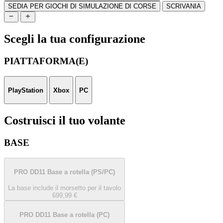
SEDIA PER GIOCHI DI SIMULAZIONE DI CORSE
SCRIVANIA
Scegli la tua configurazione
PIATTAFORMA(E)
PlayStation
Xbox
PC
Costruisci il tuo volante
BASE
PRO DD11 Base a rotella
(PS/PC)
La base include il morsetto per il tavolo
699,99 €
PRO DD11 Base a rotella
(PC)