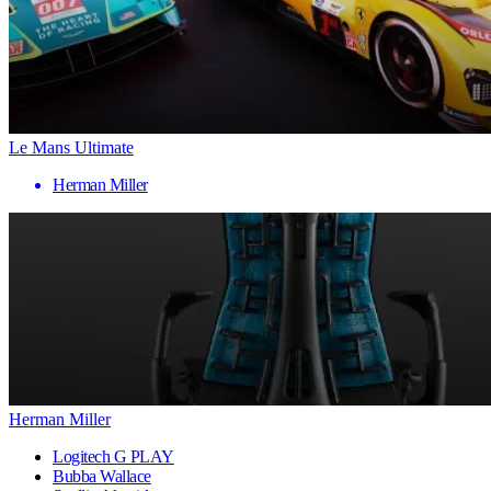
Le Mans Ultimate
Herman Miller
Herman Miller
Logitech G PLAY
Bubba Wallace