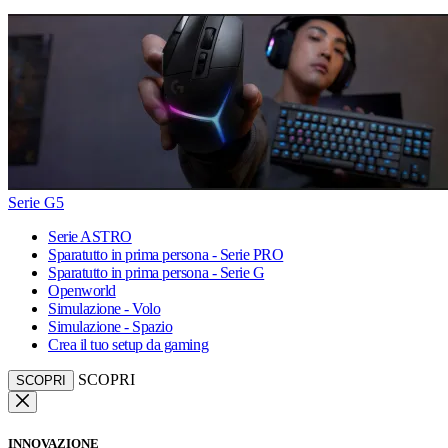
Serie G5
Serie ASTRO
Sparatutto in prima persona - Serie PRO
Sparatutto in prima persona - Serie G
Openworld
Simulazione - Volo
Simulazione - Spazio
Crea il tuo setup da gaming
SCOPRI
SCOPRI
INNOVAZIONE