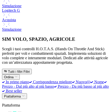
Simulazione
Logitech G
Acquista
Simulazione
SIM VOLO, SPAZIO, AGRICOLE
Scegli i tuoi controlli H.O.T.A.S. (Hands On Throttle And Stick)
preferiti per voli e combattimenti spaziali. Implementa soluzioni di
volo complete e interamente modulari. Dedicati alle attività agricole
con un’attrezzatura appositamente progettata.
Tutti i filtri
Filtri
Ordina
In primo piano
Corrispondenza migliore
Nuovo(i)
Nome
Prezzo - Dal più alto al più basso
Prezzo - Da più basso al più alto
Best seller
Piattaforma
Piattaforma