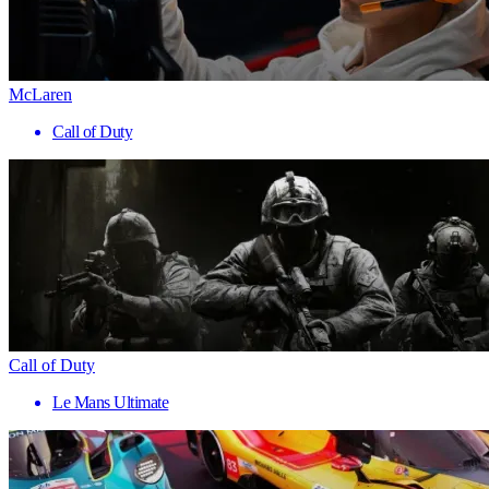
McLaren
Call of Duty
Call of Duty
Le Mans Ultimate