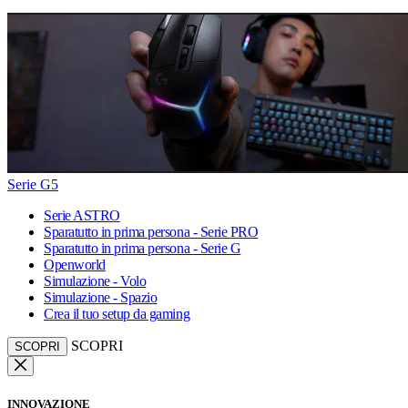
Serie G5
Serie ASTRO
Sparatutto in prima persona - Serie PRO
Sparatutto in prima persona - Serie G
Openworld
Simulazione - Volo
Simulazione - Spazio
Crea il tuo setup da gaming
SCOPRI
SCOPRI
INNOVAZIONE