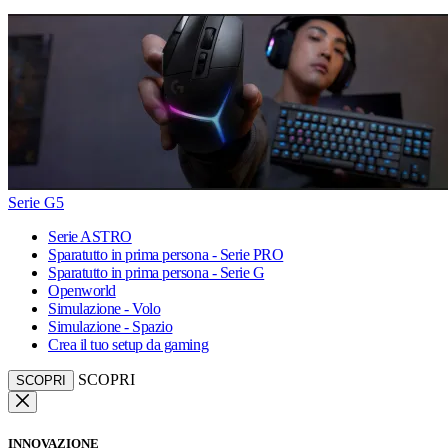
Serie G5
Serie ASTRO
Sparatutto in prima persona - Serie PRO
Sparatutto in prima persona - Serie G
Openworld
Simulazione - Volo
Simulazione - Spazio
Crea il tuo setup da gaming
SCOPRI
SCOPRI
INNOVAZIONE