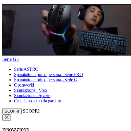
Serie G5
Serie ASTRO
Sparatutto in prima persona - Serie PRO
Sparatutto in prima persona - Serie G
Openworld
Simulazione - Volo
Simulazione - Spazio
Crea il tuo setup da gaming
SCOPRI
SCOPRI
INNOVAZIONE