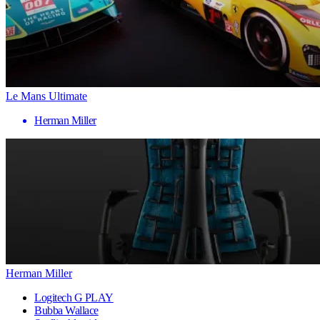
Le Mans Ultimate
Herman Miller
Herman Miller
Logitech G PLAY
Bubba Wallace