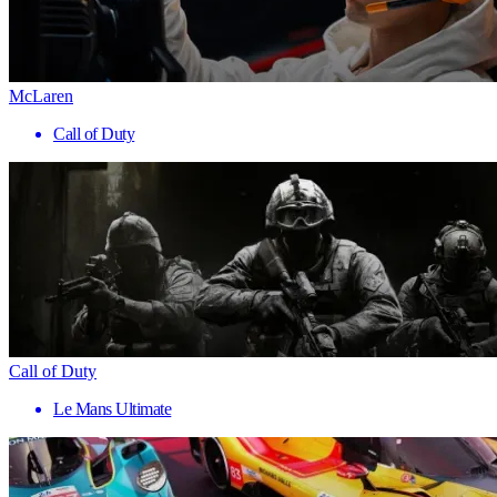
McLaren
Call of Duty
Call of Duty
Le Mans Ultimate