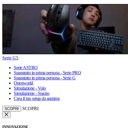
Serie G5
Serie ASTRO
Sparatutto in prima persona - Serie PRO
Sparatutto in prima persona - Serie G
Openworld
Simulazione - Volo
Simulazione - Spazio
Crea il tuo setup da gaming
SCOPRI
SCOPRI
INNOVAZIONE