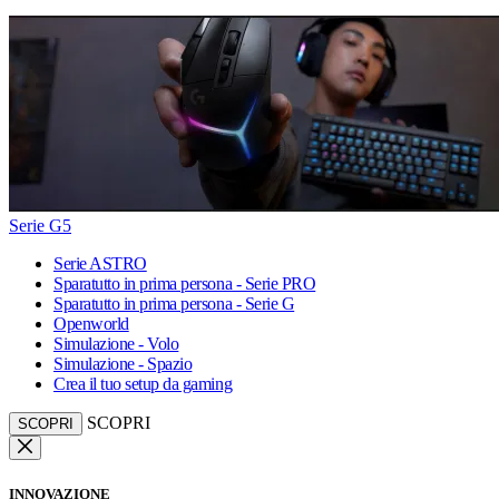
Serie G5
Serie ASTRO
Sparatutto in prima persona - Serie PRO
Sparatutto in prima persona - Serie G
Openworld
Simulazione - Volo
Simulazione - Spazio
Crea il tuo setup da gaming
SCOPRI
SCOPRI
INNOVAZIONE