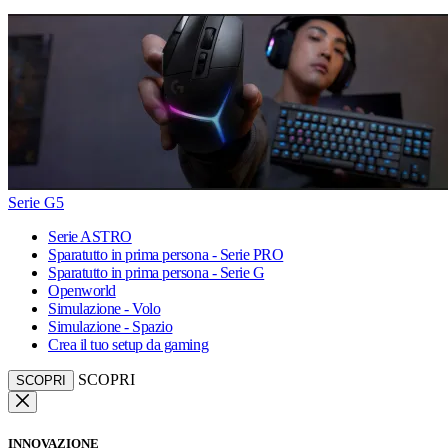
Serie G5
Serie ASTRO
Sparatutto in prima persona - Serie PRO
Sparatutto in prima persona - Serie G
Openworld
Simulazione - Volo
Simulazione - Spazio
Crea il tuo setup da gaming
SCOPRI
SCOPRI
INNOVAZIONE