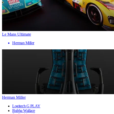
Le Mans Ultimate
Herman Miller
Herman Miller
Logitech G PLAY
Bubba Wallace