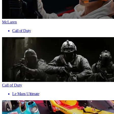
McLaren
Call of Duty
Call of Duty
Le Mans Ultimate