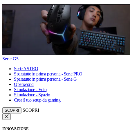
Serie G5
Serie ASTRO
Sparatutto in prima persona - Serie PRO
Sparatutto in prima persona - Serie G
Openworld
Simulazione - Volo
Simulazione - Spazio
Crea il tuo setup da gaming
SCOPRI
SCOPRI
INNOVAZIONE