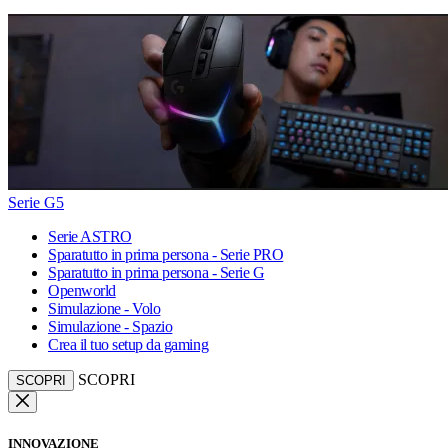
Serie G5
Serie ASTRO
Sparatutto in prima persona - Serie PRO
Sparatutto in prima persona - Serie G
Openworld
Simulazione - Volo
Simulazione - Spazio
Crea il tuo setup da gaming
SCOPRI
SCOPRI
INNOVAZIONE