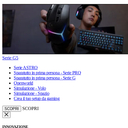
Serie G5
Serie ASTRO
Sparatutto in prima persona - Serie PRO
Sparatutto in prima persona - Serie G
Openworld
Simulazione - Volo
Simulazione - Spazio
Crea il tuo setup da gaming
SCOPRI
SCOPRI
INNOVAZIONE