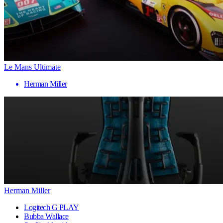
Le Mans Ultimate
Herman Miller
Herman Miller
Logitech G PLAY
Bubba Wallace