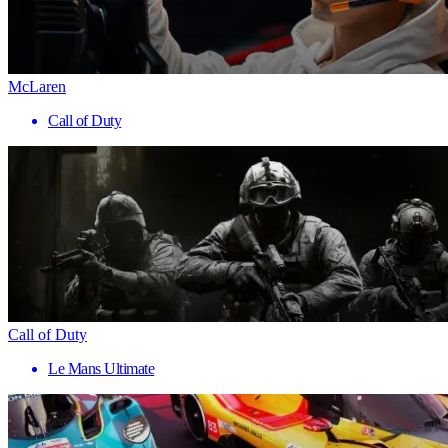
McLaren
Call of Duty
Call of Duty
Le Mans Ultimate