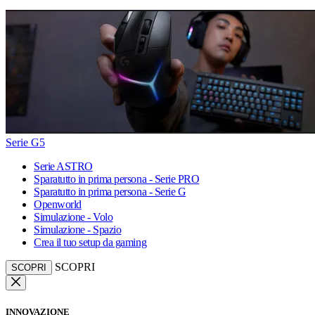
Serie G5
Serie ASTRO
Sparatutto in prima persona - Serie PRO
Sparatutto in prima persona - Serie G
Openworld
Simulazione - Volo
Simulazione - Spazio
Crea il tuo setup da gaming
SCOPRI
SCOPRI
INNOVAZIONE