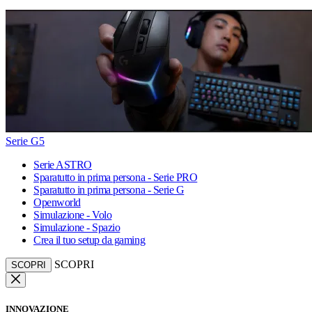
Serie G5
Serie ASTRO
Sparatutto in prima persona - Serie PRO
Sparatutto in prima persona - Serie G
Openworld
Simulazione - Volo
Simulazione - Spazio
Crea il tuo setup da gaming
SCOPRI
SCOPRI
INNOVAZIONE