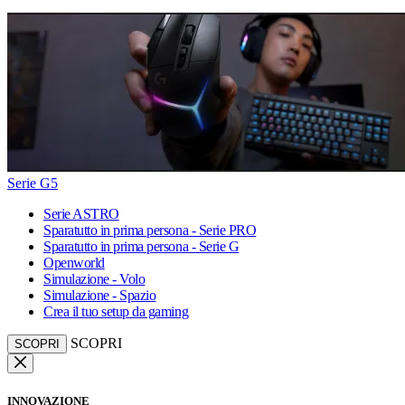
Serie G5
Serie ASTRO
Sparatutto in prima persona - Serie PRO
Sparatutto in prima persona - Serie G
Openworld
Simulazione - Volo
Simulazione - Spazio
Crea il tuo setup da gaming
SCOPRI
SCOPRI
INNOVAZIONE