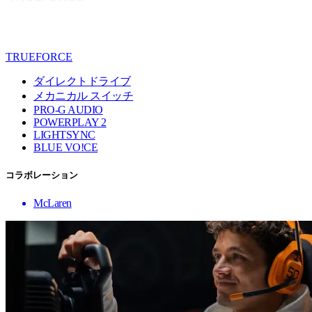
TRUEFORCE
ダイレクトドライブ
メカニカル スイッチ
PRO-G AUDIO
POWERPLAY 2
LIGHTSYNC
BLUE VO!CE
コラボレーション
McLaren