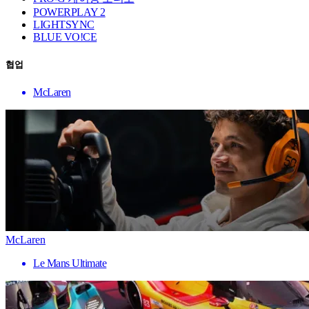
POWERPLAY 2
LIGHTSYNC
BLUE VO!CE
협업
McLaren
McLaren
Le Mans Ultimate