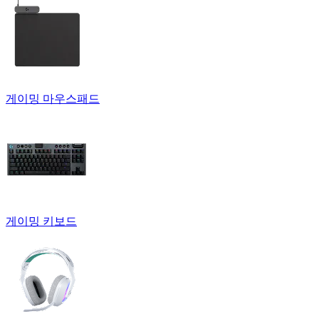
게이밍 마우스패드
게이밍 키보드