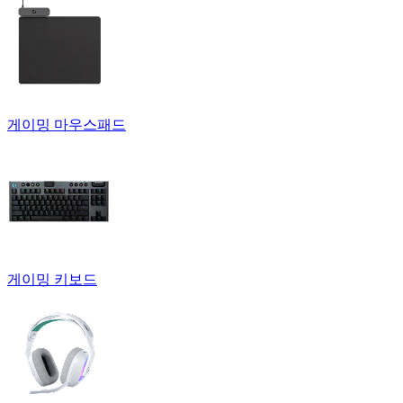
게이밍 마우스패드
게이밍 키보드