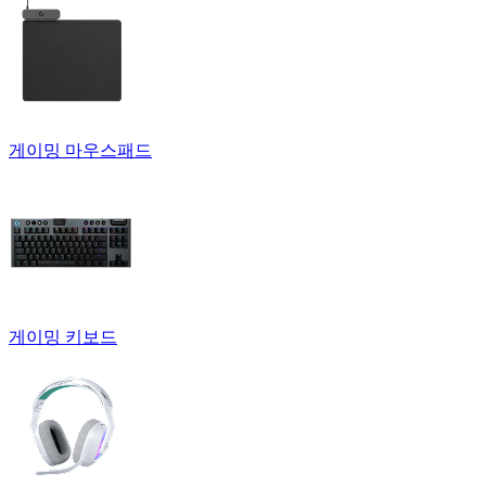
게이밍 마우스패드
게이밍 키보드