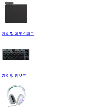
게이밍 마우스패드
게이밍 키보드