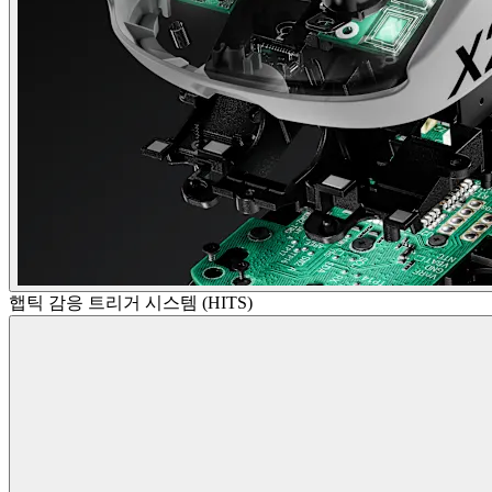
햅틱 감응 트리거 시스템 (HITS)