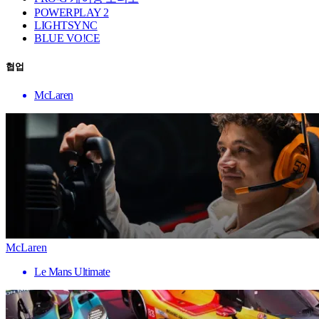
POWERPLAY 2
LIGHTSYNC
BLUE VO!CE
협업
McLaren
McLaren
Le Mans Ultimate