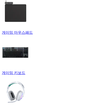
게이밍 마우스패드
게이밍 키보드