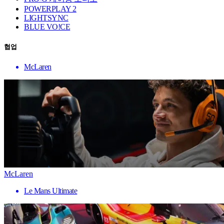
POWERPLAY 2
LIGHTSYNC
BLUE VO!CE
협업
McLaren
McLaren
Le Mans Ultimate