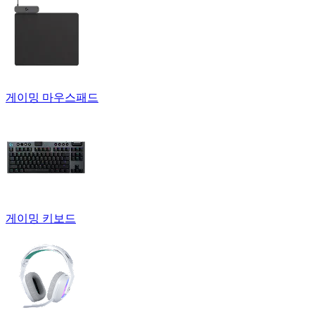
게이밍 마우스패드
게이밍 키보드