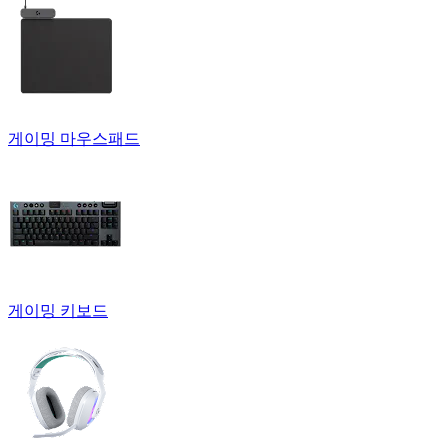
게이밍 마우스패드
게이밍 키보드