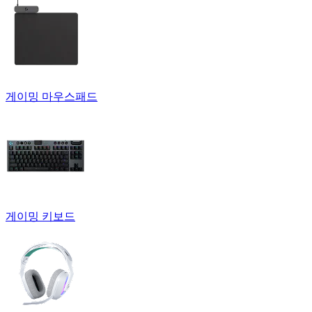
게이밍 마우스패드
게이밍 키보드