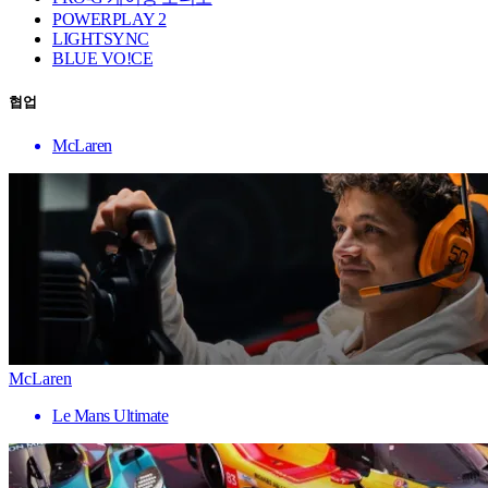
POWERPLAY 2
LIGHTSYNC
BLUE VO!CE
협업
McLaren
McLaren
Le Mans Ultimate