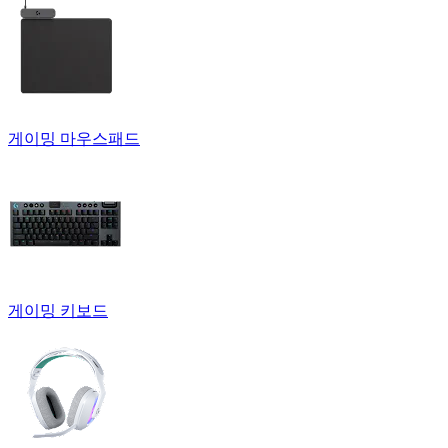
게이밍 마우스패드
게이밍 키보드