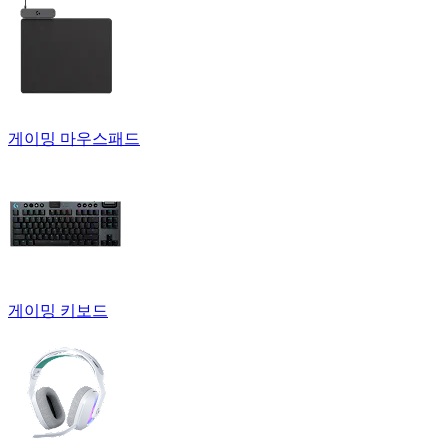
게이밍 마우스패드
게이밍 키보드