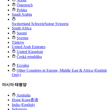
Norge
Österreich
Polska
Saudi Arabia
Switzerland
Schweiz
Suisse
Svizzera
South Africa
Suomi
Sverige
Türkiye
United Arab Emirates
United Kingdom
Česká republika
Ελλάδα
Other Countries in Europe, Middle East & Africa (English
Only)
아시아 태평양
Australia
Hong Kong
香港
India (English)
Indonesia