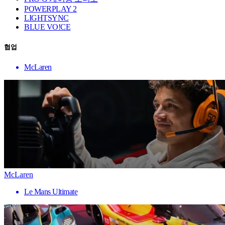
POWERPLAY 2
LIGHTSYNC
BLUE VO!CE
협업
McLaren
McLaren
Le Mans Ultimate