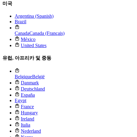
미국
Argentina (Spanish)
Brazil
Canada
Canada (Français)
México
United States
유럽, 아프리카 및 중동
Belgique
België
Danmark
Deutschland
España
Egypt
France
Hungary
Ireland
Italia
Nederland