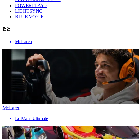
POWERPLAY 2
LIGHTSYNC
BLUE VO!CE
협업
McLaren
McLaren
Le Mans Ultimate