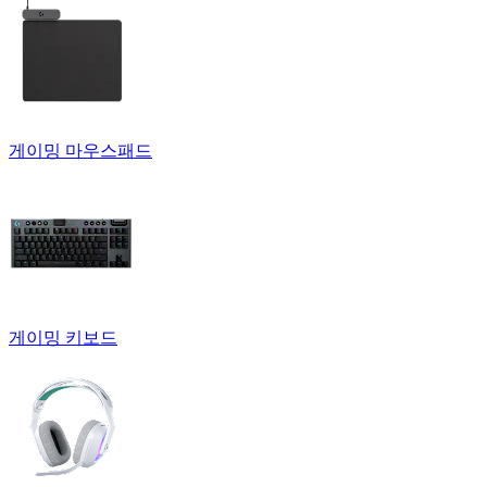
게이밍 마우스패드
게이밍 키보드