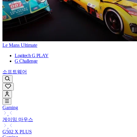
Le Mans Ultimate
Logitech G PLAY
G Challenge
소프트웨어
Gaming
게이밍 마우스
G502 X PLUS