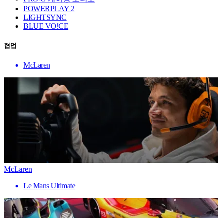
POWERPLAY 2
LIGHTSYNC
BLUE VO!CE
협업
McLaren
McLaren
Le Mans Ultimate