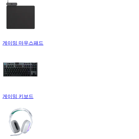
게이밍 마우스패드
게이밍 키보드