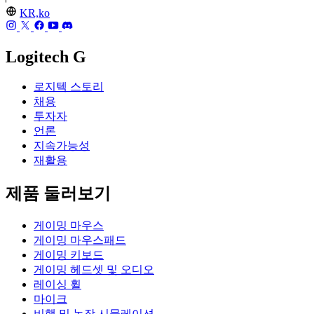
KR,ko
Logitech G
로지텍 스토리
채용
투자자
언론
지속가능성
재활용
제품 둘러보기
게이밍 마우스
게이밍 마우스패드
게이밍 키보드
게이밍 헤드셋 및 오디오
레이싱 휠
마이크
비행 및 농장 시뮬레이션