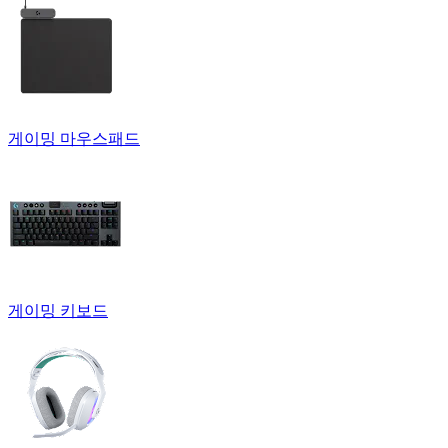
게이밍 마우스패드
게이밍 키보드