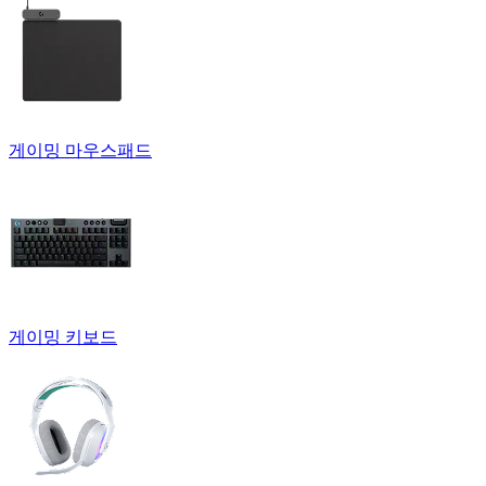
게이밍 마우스패드
게이밍 키보드