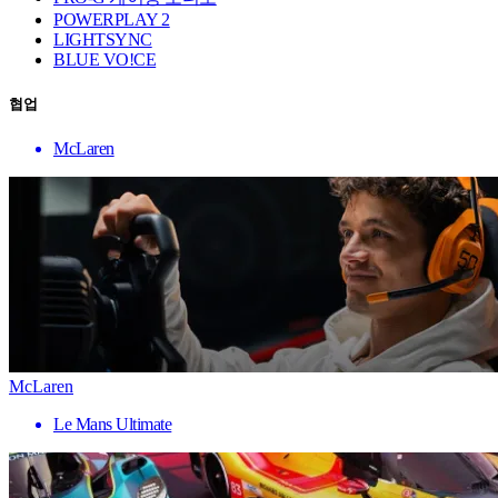
POWERPLAY 2
LIGHTSYNC
BLUE VO!CE
협업
McLaren
McLaren
Le Mans Ultimate