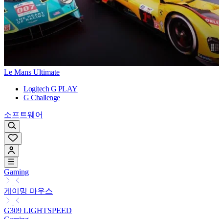
Le Mans Ultimate
Logitech G PLAY
G Challenge
소프트웨어
Gaming
게이밍 마우스
G309 LIGHTSPEED